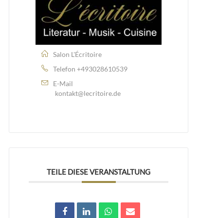
Salon L'Écritoire
Telefon
+493028610539
E-Mail
kontakt@lecritoire.de
TEILE DIESE VERANSTALTUNG