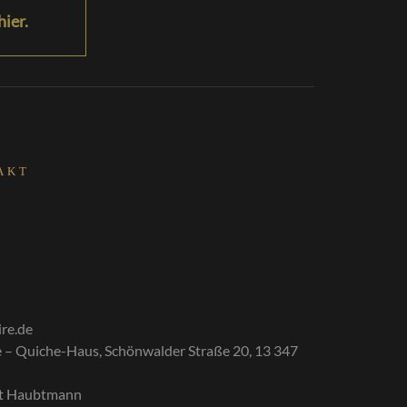
hier.
AKT
ire.de
ire – Quiche-Haus, Schönwalder Straße 20, 13 347
t Haubtmann