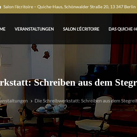
Salon l’écritoire – Quiche-Haus, Schönwalder Straße 20, 13 347 Berlin
ME
VERANSTALTUNGEN
SALON L’ÉCRITOIRE
DAS QUICHE-
kstatt: Schreiben aus dem Stegr
anstaltungen
Die Schreibwerkstatt: Schreiben aus dem Stegrei