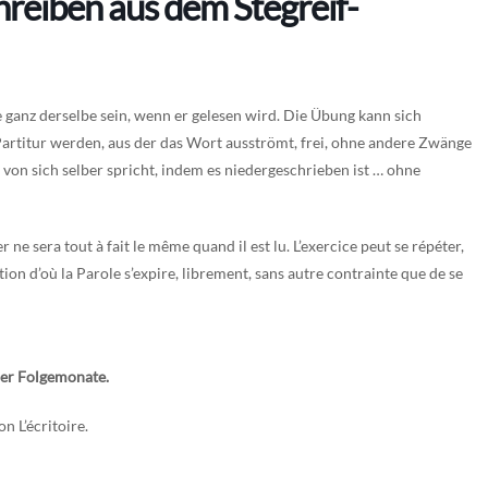
hreiben aus dem Stegreif-
 ganz derselbe sein, wenn er gelesen wird. Die Übung kann sich
 Partitur werden, aus der das Wort ausströmt, frei, ohne andere Zwänge
s von sich selber spricht, indem es niedergeschrieben ist … ohne
 ne sera tout à fait le même quand il est lu. L’exercice peut se répéter,
ion d’où la Parole s’expire, librement, sans autre contrainte que de se
der Folgemonate.
n L’écritoire.