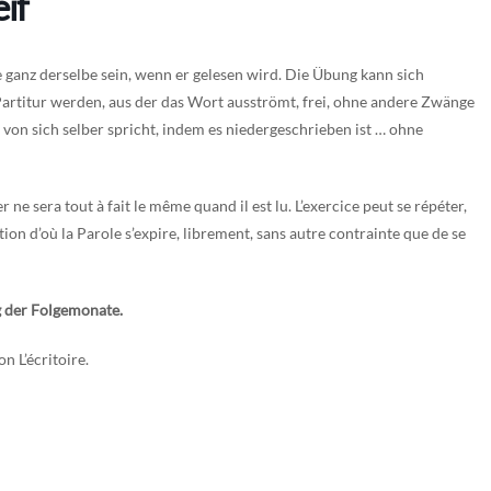
if
 ganz derselbe sein, wenn er gelesen wird. Die Übung kann sich
 Partitur werden, aus der das Wort ausströmt, frei, ohne andere Zwänge
s von sich selber spricht, indem es niedergeschrieben ist … ohne
 ne sera tout à fait le même quand il est lu. L’exercice peut se répéter,
ion d’où la Parole s’expire, librement, sans autre contrainte que de se
g der Folgemonate.
n L’écritoire.