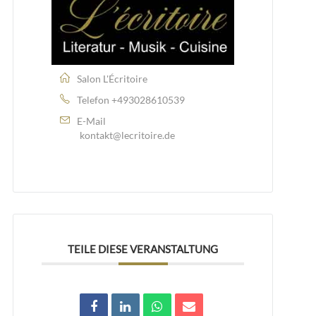
Salon L'Écritoire
Telefon
+493028610539
E-Mail
kontakt@lecritoire.de
TEILE DIESE VERANSTALTUNG