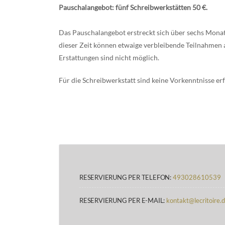
Pauschalangebot: fünf Schreibwerkstätten 50 €.
Das Pauschalangebot erstreckt sich über sechs Mona
dieser Zeit können etwaige verbleibende Teilnahm
Erstattungen sind nicht möglich.
Für die Schreibwerkstatt sind keine Vorkenntnisse erf
RESERVIERUNG PER TELEFON:
493028610539
RESERVIERUNG PER E-MAIL:
kontakt@lecritoire.