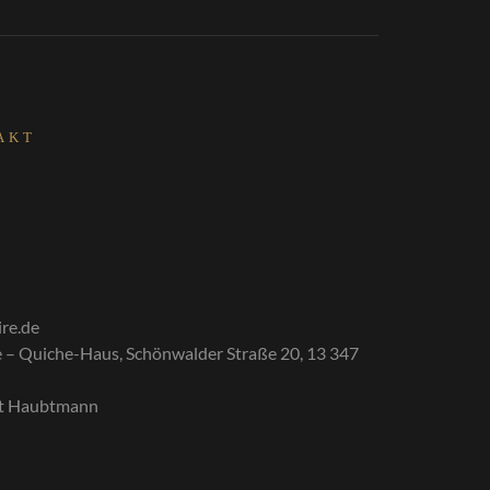
AKT
ire.de
ire – Quiche-Haus, Schönwalder Straße 20, 13 347
t Haubtmann