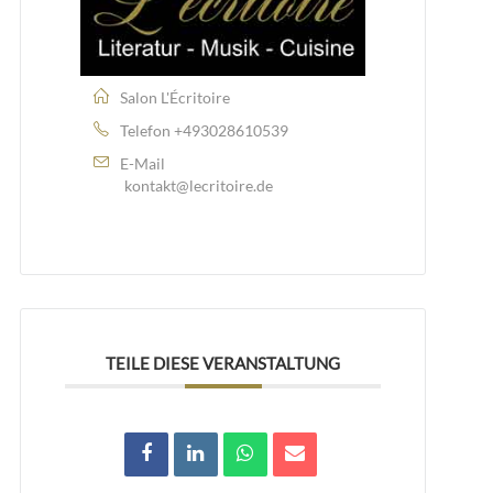
Salon L'Écritoire
Telefon
+493028610539
E-Mail
kontakt@lecritoire.de
TEILE DIESE VERANSTALTUNG