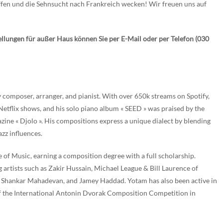
ffen und die Sehnsucht nach Frankreich wecken! Wir freuen uns auf
lungen für außer Haus können Sie per E-Mail oder per Telefon (030
omposer, arranger, and pianist. With over 650k streams on Spotify,
etflix shows, and his solo piano album « SEED » was praised by the
ine « Djolo ». His compositions express a unique dialect by blending
zz influences.
of Music, earning a composition degree with a full scholarship.
tists such as Zakir Hussain, Michael League & Bill Laurence of
, Shankar Mahadevan, and Jamey Haddad. Yotam has also been active in
st of the International Antonin Dvorak Composition Competition in