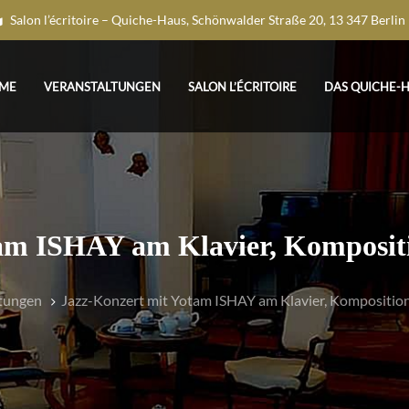
Salon l’écritoire – Quiche-Haus, Schönwalder Straße 20, 13 347 Berlin
ME
VERANSTALTUNGEN
SALON L’ÉCRITOIRE
DAS QUICHE-
am ISHAY am Klavier, Komposit
tungen
Jazz-Konzert mit Yotam ISHAY am Klavier, Kompositio