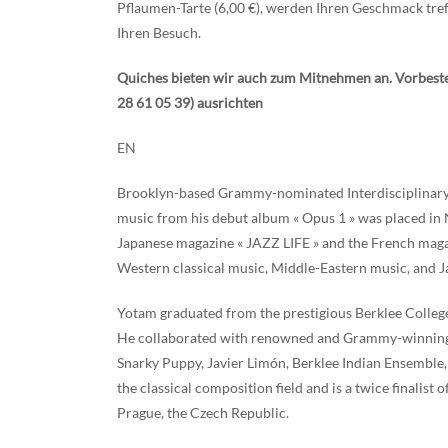
Pflaumen-Tarte (6,00 €), werden Ihren Geschmack tre
Ihren Besuch.
Quiches bieten wir auch zum Mitnehmen an. Vorbestel
28 61 05 39) ausrichten
EN
Brooklyn-based Grammy-nominated Interdisciplinary c
music from his debut album « Opus 1 » was placed in N
Japanese magazine « JAZZ LIFE » and the French magaz
Western classical music, Middle-Eastern music, and Ja
Yotam graduated from the prestigious Berklee College 
He collaborated with renowned and Grammy-winning ar
Snarky Puppy, Javier Limón, Berklee Indian Ensemble
the classical composition field and is a twice finali
Prague, the Czech Republic.