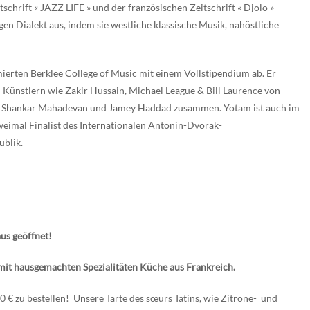
chrift « JAZZ LIFE » und der französischen Zeitschrift « Djolo »
en Dialekt aus, indem sie westliche klassische Musik, nahöstliche
rten Berklee College of Music mit einem Vollstipendium ab. Er
ünstlern wie Zakir Hussain, Michael League & Bill Laurence von
le, Shankar Mahadevan und Jamey Haddad zusammen. Yotam ist auch im
weimal Finalist des Internationalen Antonin-Dvorak-
blik.
aus geöffnet!
mit hausgemachten Spezialitäten Küche aus Frankreich.
00 € zu bestellen! Unsere Tarte des sœurs Tatins, wie Zitrone- und