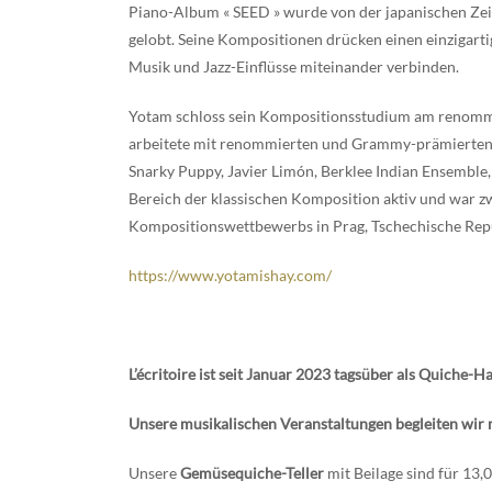
Piano-Album « SEED » wurde von der japanischen Zeits
gelobt. Seine Kompositionen drücken einen einzigartig
Musik und Jazz-Einflüsse miteinander verbinden.
Yotam schloss sein Kompositionsstudium am renommie
arbeitete mit renommierten und Grammy-prämierten K
Snarky Puppy, Javier Limón, Berklee Indian Ensemb
Bereich der klassischen Komposition aktiv und war z
Kompositionswettbewerbs in Prag, Tschechische Repu
https://www.yotamishay.com/
L’écritoire ist seit Januar 2023 tagsüber als Quiche-H
Unsere musikalischen Veranstaltungen begleiten wir 
Unsere
Gemüsequiche-Teller
mit Beilage sind für 13,