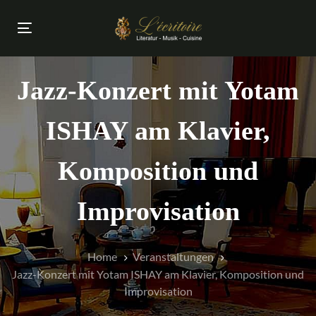
Links
Zur
überspringen
primären
Toggle
Navigation
navigation
springen
Zum
Jazz-Konzert mit Yotam
Inhalt
springen
ISHAY am Klavier,
Komposition und
Improvisation
Home
Veranstaltungen
Jazz-Konzert mit Yotam ISHAY am Klavier, Komposition und
Improvisation