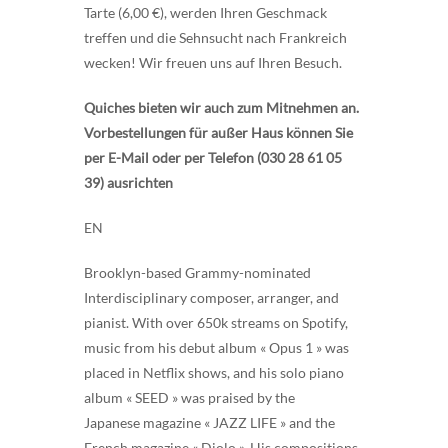
Tarte (6,00 €), werden Ihren Geschmack
treffen und die Sehnsucht nach Frankreich
wecken! Wir freuen uns auf Ihren Besuch.
Quiches bieten wir auch zum Mitnehmen an.
Vorbestellungen für außer Haus können Sie
per E-Mail oder per Telefon (030 28 61 05
39) ausrichten
EN
Brooklyn-based Grammy-nominated
Interdisciplinary composer, arranger, and
pianist. With over 650k streams on Spotify,
music from his debut album « Opus 1 » was
placed in Netflix shows, and his solo piano
album « SEED » was praised by the
Japanese magazine « JAZZ LIFE » and the
French magazine « Djolo ». His compositions