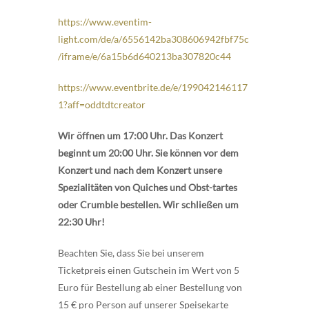
https://www.eventim-
light.com/de/a/6556142ba308606942fbf75c
/iframe/e/6a15b6d640213ba307820c44
https://www.eventbrite.de/e/199042146117
1?aff=oddtdtcreator
Wir öffnen um 17:00 Uhr. Das Konzert
beginnt um 20:00 Uhr. Sie können vor dem
Konzert und nach dem Konzert unsere
Spezialitäten von Quiches und Obst-tartes
oder Crumble bestellen. Wir schließen um
22:30 Uhr!
Beachten Sie, dass Sie bei unserem
Ticketpreis einen Gutschein im Wert von 5
Euro für Bestellung ab einer Bestellung von
15 € pro Person auf unserer Speisekarte