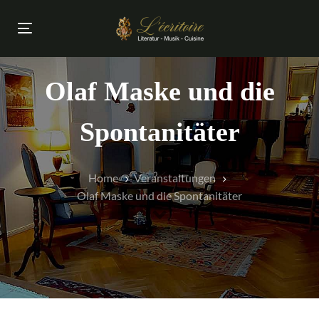
Links
Zur
überspringen
primären
Toggle
Navigation
navigation
springen
Zum
Olaf Maske und die
Inhalt
springen
Spontanitäter
Home
Veranstaltungen
Olaf Maske und die Spontanitäter