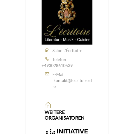
Salon L'Écritoire
Telefon
+493028610539
E-Mail
kontakt@lecritoire.d
e
WEITERE
ORGANISATOREN